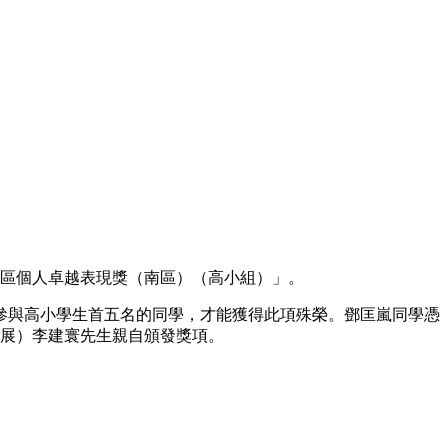
8區個人卓越表現獎（南區）（高小組）」。
參與高小學生首五名的同學，才能獲得此項殊榮。鄧匡嵐同學憑
發展）李建寰先生親自頒發獎項。