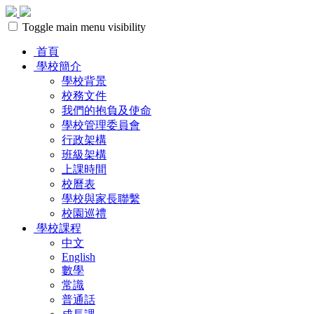
Toggle main menu visibility
首頁
學校簡介
學校背景
校務文件
我們的抱負及使命
學校管理委員會
行政架構
班級架構
上課時間
校曆表
學校與家長聯繫
校園巡禮
學校課程
中文
English
數學
常識
普通話