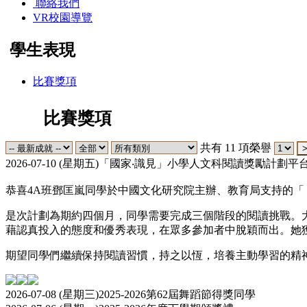
聯絡我們
VR校園導覽
學生表現
比賽獎項
比賽獎項
共有
11
項榮譽
2026-07-10 (星期五)
「國家‧識見」小學人文科閱讀獎勵計劃平
恭喜4A班鄧匡嵐同學於中國文化研究院主辦、教育局支持的「
是次計劃為期約四個月，同學需要完成三個階段的閱讀挑戰。
藉認真投入的態度和優秀表現，在眾多參加者中脫穎而出。她獲
期望同學們繼續保持閱讀習慣，持之以恆，培養主動學習的精
2026-07-08 (星期三)
2025-2026第62屆舞蹈節得獎同學