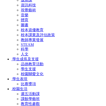
成長課
資訊科技
視覺藝術
音樂
體育
圖書
校本資優教育
校本課業及評估政策
教師專業發展
STEAM
科學
人文
學生成長及支援
品德教育活動
學生支援
校園關愛文化
學生表現
比賽獎項
校園生活
週五活動課
課餘學藝班
教育性參觀