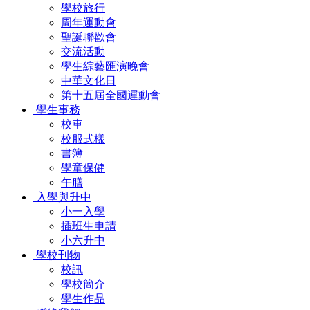
學校旅行
周年運動會
聖誕聯歡會
交流活動
學生綜藝匯演晚會
中華文化日
第十五屆全國運動會
學生事務
校車
校服式樣
書簿
學童保健
午膳
入學與升中
小一入學
插班生申請
小六升中
學校刊物
校訊
學校簡介
學生作品