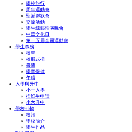
學校旅行
周年運動會
聖誕聯歡會
交流活動
學生綜藝匯演晚會
中華文化日
第十五屆全國運動會
學生事務
校車
校服式樣
書簿
學童保健
午膳
入學與升中
小一入學
插班生申請
小六升中
學校刊物
校訊
學校簡介
學生作品