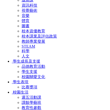
成長課
資訊科技
視覺藝術
音樂
體育
圖書
校本資優教育
校本課業及評估政策
教師專業發展
STEAM
科學
人文
學生成長及支援
品德教育活動
學生支援
校園關愛文化
學生表現
比賽獎項
校園生活
週五活動課
課餘學藝班
教育性參觀