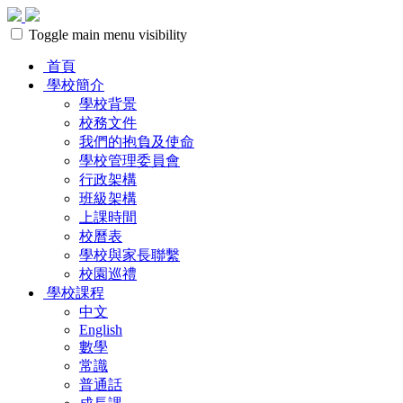
Toggle main menu visibility
首頁
學校簡介
學校背景
校務文件
我們的抱負及使命
學校管理委員會
行政架構
班級架構
上課時間
校曆表
學校與家長聯繫
校園巡禮
學校課程
中文
English
數學
常識
普通話