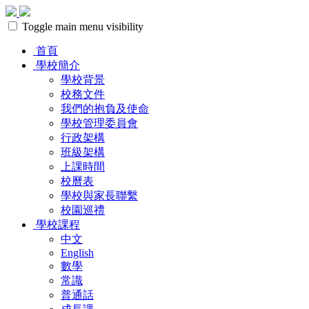
Toggle main menu visibility
首頁
學校簡介
學校背景
校務文件
我們的抱負及使命
學校管理委員會
行政架構
班級架構
上課時間
校曆表
學校與家長聯繫
校園巡禮
學校課程
中文
English
數學
常識
普通話