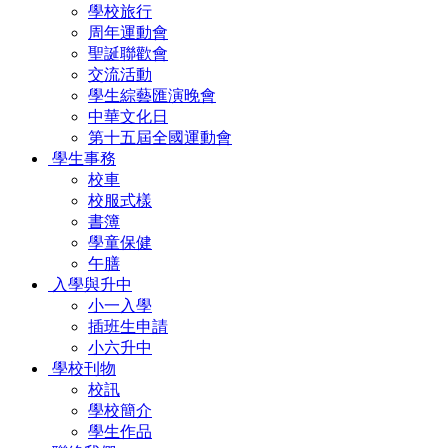
學校旅行
周年運動會
聖誕聯歡會
交流活動
學生綜藝匯演晚會
中華文化日
第十五屆全國運動會
學生事務
校車
校服式樣
書簿
學童保健
午膳
入學與升中
小一入學
插班生申請
小六升中
學校刊物
校訊
學校簡介
學生作品