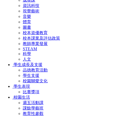
成長課
資訊科技
視覺藝術
音樂
體育
圖書
校本資優教育
校本課業及評估政策
教師專業發展
STEAM
科學
人文
學生成長及支援
品德教育活動
學生支援
校園關愛文化
學生表現
比賽獎項
校園生活
週五活動課
課餘學藝班
教育性參觀