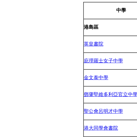
中學
港島區
英皇書院
庇理羅士女子中學
金文泰中學
鄧肇堅維多利亞官立中
聖公會呂明才中學
港大同學會書院