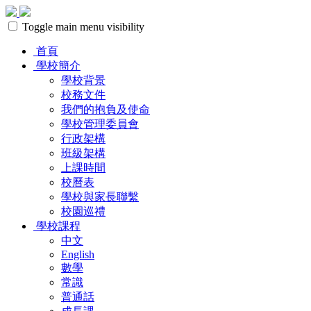
Toggle main menu visibility
首頁
學校簡介
學校背景
校務文件
我們的抱負及使命
學校管理委員會
行政架構
班級架構
上課時間
校曆表
學校與家長聯繫
校園巡禮
學校課程
中文
English
數學
常識
普通話