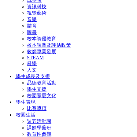
成長課
資訊科技
視覺藝術
音樂
體育
圖書
校本資優教育
校本課業及評估政策
教師專業發展
STEAM
科學
人文
學生成長及支援
品德教育活動
學生支援
校園關愛文化
學生表現
比賽獎項
校園生活
週五活動課
課餘學藝班
教育性參觀