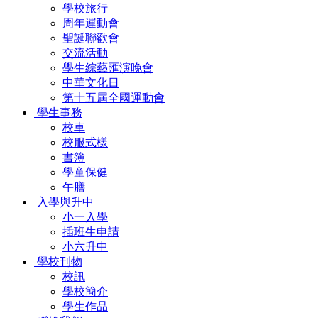
學校旅行
周年運動會
聖誕聯歡會
交流活動
學生綜藝匯演晚會
中華文化日
第十五屆全國運動會
學生事務
校車
校服式樣
書簿
學童保健
午膳
入學與升中
小一入學
插班生申請
小六升中
學校刊物
校訊
學校簡介
學生作品