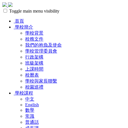
Toggle main menu visibility
首頁
學校簡介
學校背景
校務文件
我們的抱負及使命
學校管理委員會
行政架構
班級架構
上課時間
校曆表
學校與家長聯繫
校園巡禮
學校課程
中文
English
數學
常識
普通話