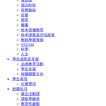
成長課
資訊科技
視覺藝術
音樂
體育
圖書
校本資優教育
校本課業及評估政策
教師專業發展
STEAM
科學
人文
學生成長及支援
品德教育活動
學生支援
校園關愛文化
學生表現
比賽獎項
校園生活
週五活動課
課餘學藝班
教育性參觀