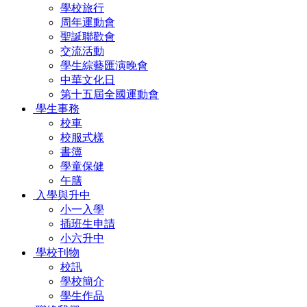
學校旅行
周年運動會
聖誕聯歡會
交流活動
學生綜藝匯演晚會
中華文化日
第十五屆全國運動會
學生事務
校車
校服式樣
書簿
學童保健
午膳
入學與升中
小一入學
插班生申請
小六升中
學校刊物
校訊
學校簡介
學生作品