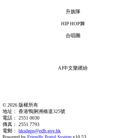
升旗隊
HIP HOP舞
合唱團
AI中文樂繽紛
© 2026 版權所有
地址：
香港鴨脷洲橋道325號
電話：
2551 0030
傳真：
2551 7793
電郵：
hksdgps@edb.gov.hk
Powered by
Friendly Portal System
v
10.53