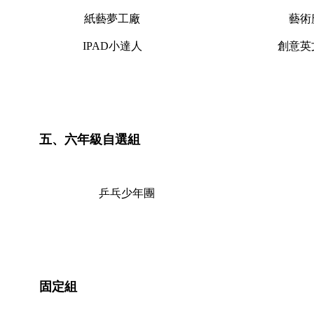
紙藝夢工廠
藝術
IPAD小達人
創意英
五、六年級自選組
乒乓少年團
固定組