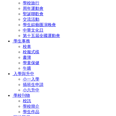
學校旅行
周年運動會
聖誕聯歡會
交流活動
學生綜藝匯演晚會
中華文化日
第十五屆全國運動會
學生事務
校車
校服式樣
書簿
學童保健
午膳
入學與升中
小一入學
插班生申請
小六升中
學校刊物
校訊
學校簡介
學生作品