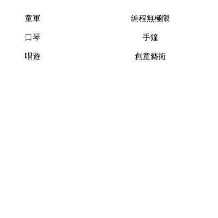
童軍
編程無極限
口琴
手鐘
唱遊
創意藝術