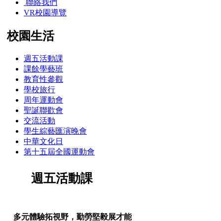
聯絡我們
VR校園導覽
校園生活
週五活動課
課餘學藝班
教育性參觀
學校旅行
周年運動會
聖誕聯歡會
交流活動
學生綜藝匯演晚會
中華文化日
第十五屆全國運動會
週五活動課
多元體驗拓視野，勤勞堅毅展才能