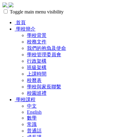
Toggle main menu visibility
首頁
學校簡介
學校背景
校務文件
我們的抱負及使命
學校管理委員會
行政架構
班級架構
上課時間
校曆表
學校與家長聯繫
校園巡禮
學校課程
中文
English
數學
常識
普通話