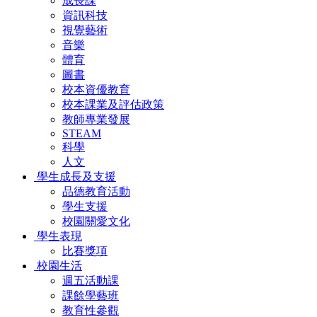
成長課
資訊科技
視覺藝術
音樂
體育
圖書
校本資優教育
校本課業及評估政策
教師專業發展
STEAM
科學
人文
學生成長及支援
品德教育活動
學生支援
校園關愛文化
學生表現
比賽獎項
校園生活
週五活動課
課餘學藝班
教育性參觀