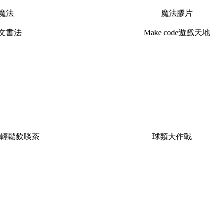
魔法
魔法膠片
文書法
Make code遊戲天地
輕鬆飲啖茶
球類大作戰