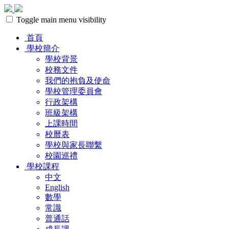
Toggle main menu visibility
首頁
學校簡介
學校背景
校務文件
我們的抱負及使命
學校管理委員會
行政架構
班級架構
上課時間
校曆表
學校與家長聯繫
校園巡禮
學校課程
中文
English
數學
常識
普通話