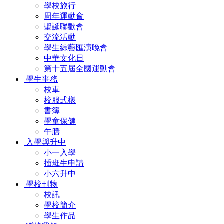
學校旅行
周年運動會
聖誕聯歡會
交流活動
學生綜藝匯演晚會
中華文化日
第十五屆全國運動會
學生事務
校車
校服式樣
書簿
學童保健
午膳
入學與升中
小一入學
插班生申請
小六升中
學校刊物
校訊
學校簡介
學生作品