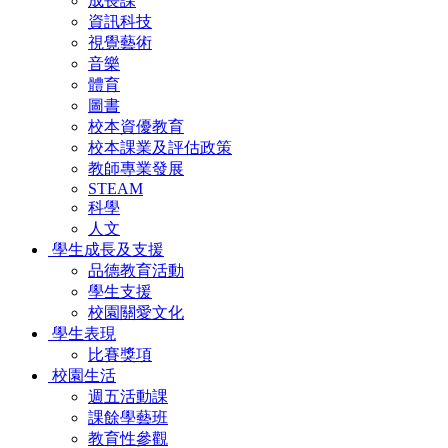
成長課
資訊科技
視覺藝術
音樂
體育
圖書
校本資優教育
校本課業及評估政策
教師專業發展
STEAM
科學
人文
學生成長及支援
品德教育活動
學生支援
校園關愛文化
學生表現
比賽獎項
校園生活
週五活動課
課餘學藝班
教育性參觀