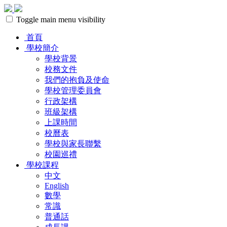
Toggle main menu visibility
首頁
學校簡介
學校背景
校務文件
我們的抱負及使命
學校管理委員會
行政架構
班級架構
上課時間
校曆表
學校與家長聯繫
校園巡禮
學校課程
中文
English
數學
常識
普通話