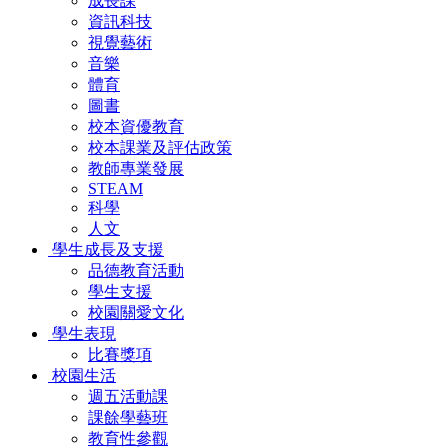
成長課
資訊科技
視覺藝術
音樂
體育
圖書
校本資優教育
校本課業及評估政策
教師專業發展
STEAM
科學
人文
學生成長及支援
品德教育活動
學生支援
校園關愛文化
學生表現
比賽獎項
校園生活
週五活動課
課餘學藝班
教育性參觀