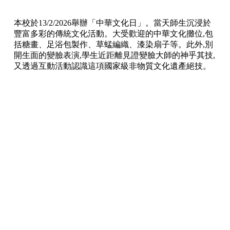
本校於13/2/2026舉辦「中華文化日」。當天師生沉浸於
豐富多彩的傳統文化活動。大受歡迎的中華文化攤位,包
括糖畫、足浴包製作、草蜢編織、漆染扇子等。此外,別
開生面的變臉表演,學生近距離見證變臉大師的神乎其技,
又透過互動活動認識這項國家級非物質文化遺產絕技。