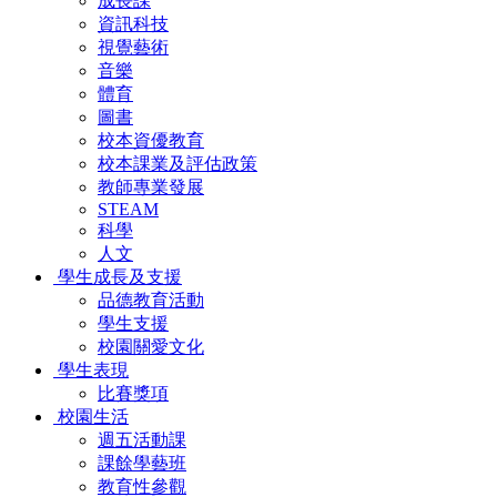
成長課
資訊科技
視覺藝術
音樂
體育
圖書
校本資優教育
校本課業及評估政策
教師專業發展
STEAM
科學
人文
學生成長及支援
品德教育活動
學生支援
校園關愛文化
學生表現
比賽獎項
校園生活
週五活動課
課餘學藝班
教育性參觀