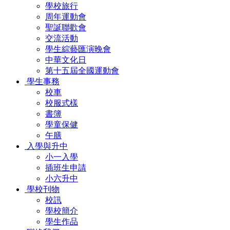
學校旅行
周年運動會
聖誕聯歡會
交流活動
學生綜藝匯演晚會
中華文化日
第十五屆全國運動會
學生事務
校車
校服式樣
書簿
學童保健
午膳
入學與升中
小一入學
插班生申請
小六升中
學校刊物
校訊
學校簡介
學生作品