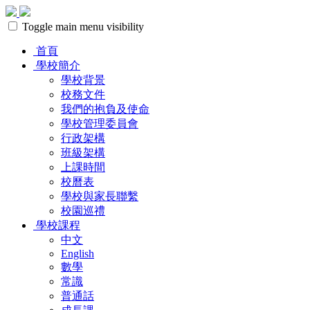
Toggle main menu visibility
首頁
學校簡介
學校背景
校務文件
我們的抱負及使命
學校管理委員會
行政架構
班級架構
上課時間
校曆表
學校與家長聯繫
校園巡禮
學校課程
中文
English
數學
常識
普通話